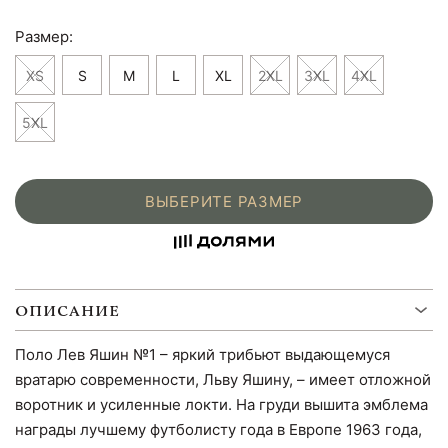
Размер:
XS
S
M
L
XL
2XL
3XL
4XL
5XL
ВЫБЕРИТЕ РАЗМЕР
ОПИСАНИЕ
Поло Лев Яшин №1 – яркий трибьют выдающемуся
вратарю современности, Льву Яшину, – имеет отложной
воротник и усиленные локти. На груди вышита эмблема
награды лучшему футболисту года в Европе 1963 года,