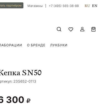
RU
EN
тать партнёром
Магазины
+7 (495) 565-38-88
ЛАБОРАЦИИ
О БРЕНДЕ
ЛУКБУКИ
Кепка SN50
ртикул: 23S652-0113
6 300