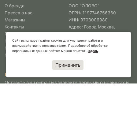
О бренде
ООО "ОЛОВО"
Пресса о нас
ОГРН: 1197746756360
Магазины
ИНН: 9703006980
Контакты
Адрес: Город Москва,
Работа в Олово
улица Поварская, дом 35
Новости
Тел.:
+7 (495) 565-38-88
Сайт использует файлы cookies для улучшения работы и
взаимодействия с пользователем. Подробнее об обработке
Коллекции
Перейти
персональных данных сайтом можно почитать
здесь
.
Коллаборации
Применить
ПОДПИСАТЬСЯ НА НОВОСТИ ОЛОВО
Оставьте ваш e-mail и узнавайте первыми о новинках и
спецпредложениях