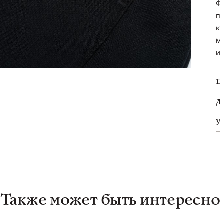
Ф
п
к
м
и
Также может быть интересно