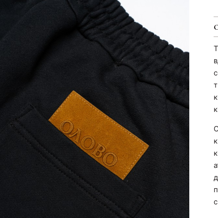
Т
в
с
т
к
к
С
к
к
а
д
п
с