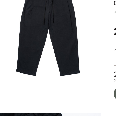
a
Р
У
м
с