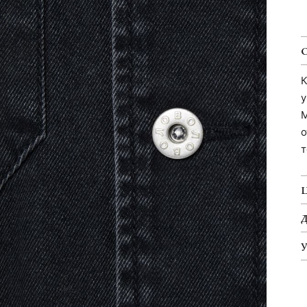
К
у
М
о
т