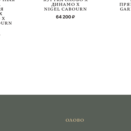
А
ДИНАМО Х
ПРЯ
АЯ
NIGEL CABOURN
GAR
Х
64 200
 Х
OURN
ОЛОВО