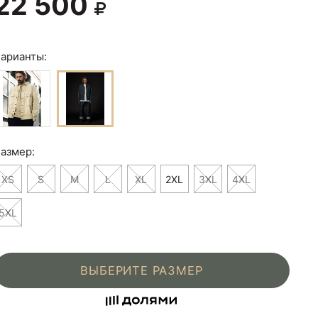
22 500
арианты:
азмер:
XS
S
M
L
XL
2XL
3XL
4XL
5XL
ВЫБЕРИТЕ РАЗМЕР