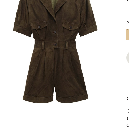
Р
К
з
С