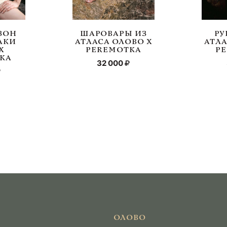
ЗОН
ШАРОВАРЫ ИЗ
РУ
АКИ
АТЛАСА ОЛОВО Х
АТЛА
Х
PEREMOTKA
P
KA
32 000
ОЛОВО