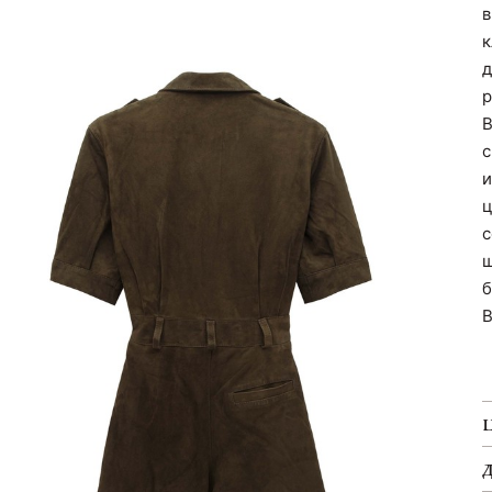
в
к
д
р
В
с
и
ц
с
ш
б
В