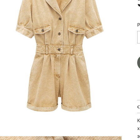
Р
К
х
э