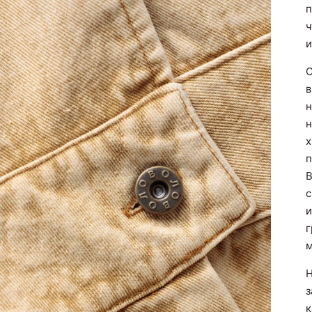
п
ч
и
С
в
н
н
х
п
В
с
и
г
м
Н
з
к