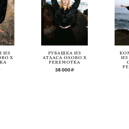
 ИЗ
РУБАШКА ИЗ
КО
ОВО Х
АТЛАСА ОЛОВО Х
ИЗ
KA
PEREMOTKA
P
38 000