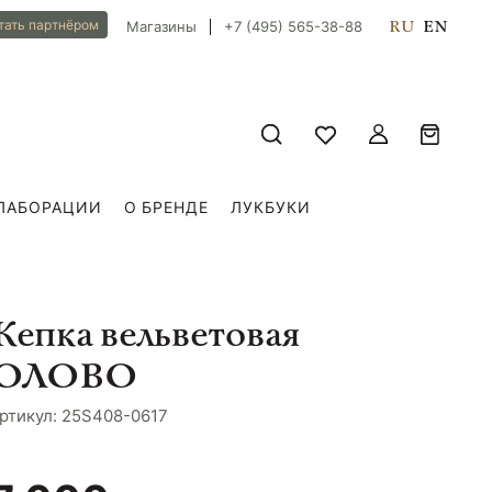
RU
EN
тать партнёром
Магазины
+7 (495) 565-38-88
ЛАБОРАЦИИ
О БРЕНДЕ
ЛУКБУКИ
Кепка вельветовая
ОЛОВО
ртикул: 25S408-0617