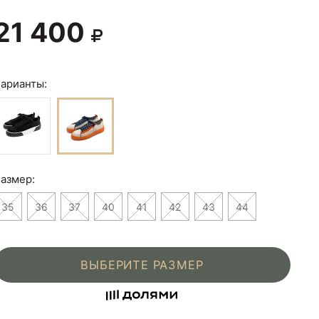
21 400
арианты:
азмер:
35
36
37
40
41
42
43
44
ВЫБЕРИТЕ РАЗМЕР