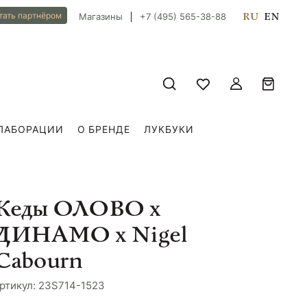
RU
EN
тать партнёром
Магазины
+7 (495) 565-38-88
ЛАБОРАЦИИ
О БРЕНДЕ
ЛУКБУКИ
Кеды ОЛОВО х
ДИНАМО х Nigel
Cabourn
ртикул: 23S714-1523