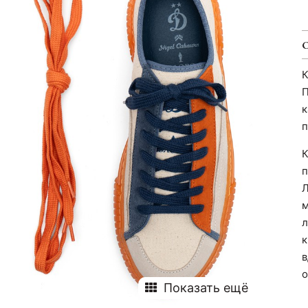
К
П
к
п
К
п
Л
м
л
к
в
о
Показать ещё