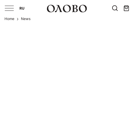
RU
Home
News