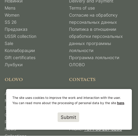
Новинки
Delivery and Payment
Mens
Terms of use
Women
Согласие на обработку
SS 26
персональных данных
Предзаказ
Политика в отношении
USSR collection
обработки персональных
Sale
данных программы
Коллаборации
лояльности
Gift certificates
Программа лояльности
Лукбуки
ОЛОВО
OLOVO
CONTACTS
About Us
Unit No: 4967,
The site uses cookies to improve the work and interaction with the user.
Media
DMCC Business Centre,
You can read more about the processing of personal data by the site
here
.
Shops
Level No 1,
Contacts
Jewellery & Gemplex 3,
Submit
Работа в Олово
Dubai, United Arab Emirates.
News
Phone:
+971 50 207 5263
Collections