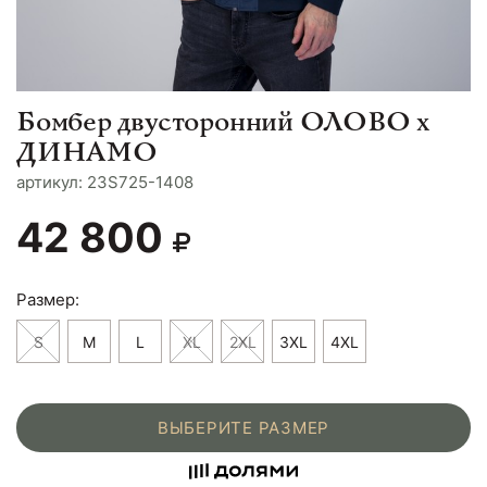
Бомбер двусторонний ОЛОВО х
ДИНАМО
aртикул: 23S725-1408
42 800
Размер:
S
M
L
XL
2XL
3XL
4XL
ВЫБЕРИТЕ РАЗМЕР