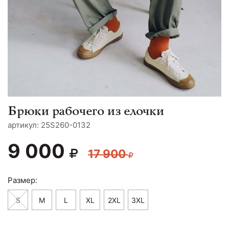
Брюки рабочего из елочки
aртикул: 25S260-0132
9 000
17 900
Размер:
S
M
L
XL
2XL
3XL