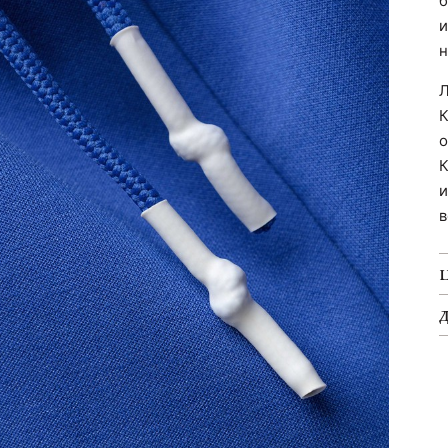
б
и
н
Л
К
о
К
и
в