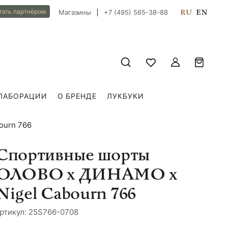
RU
EN
тать партнёром
Магазины
+7 (495) 565-38-88
ЛАБОРАЦИИ
О БРЕНДЕ
ЛУКБУКИ
ourn 766
Спортивные шорты
ОЛОВО х ДИНАМО х
Nigel Cabourn 766
ртикул: 25S766-0708