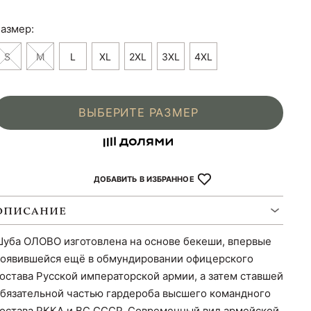
азмер:
S
M
L
XL
2XL
3XL
4XL
ВЫБЕРИТЕ РАЗМЕР
ДОБАВИТЬ В ИЗБРАННОЕ
ОПИСАНИЕ
уба ОЛОВО изготовлена на основе бекеши, впервые
оявившейся ещё в обмундировании офицерского
остава Русской императорской армии, а затем ставшей
бязательной частью гардероба высшего командного
остава РККА и ВС СССР. Современный вид армейской