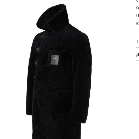
б
0
к