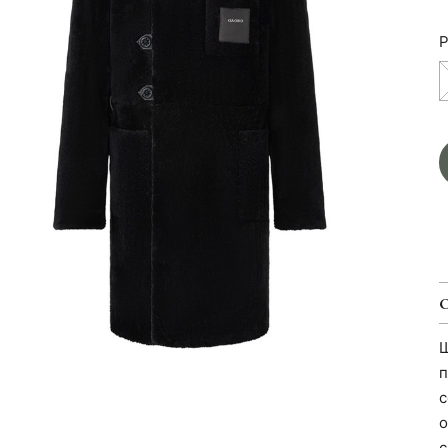
Р
Ш
п
с
о
с