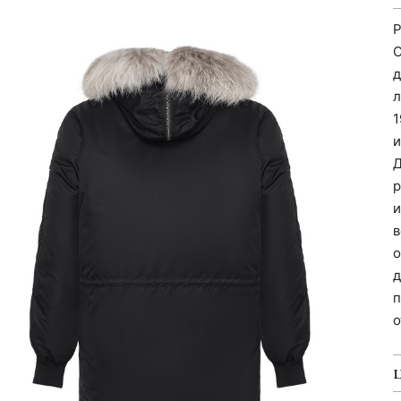
Р
О
д
л
1
и
Д
р
и
в
о
д
п
о