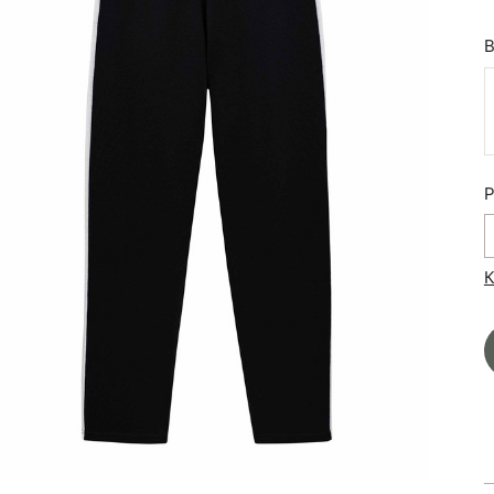
В
Р
К