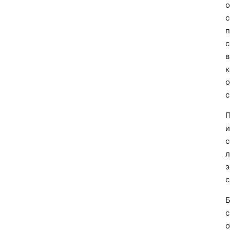
о
с
п
с
в
к
о
с
П
и
с
л
э
с
Б
с
о