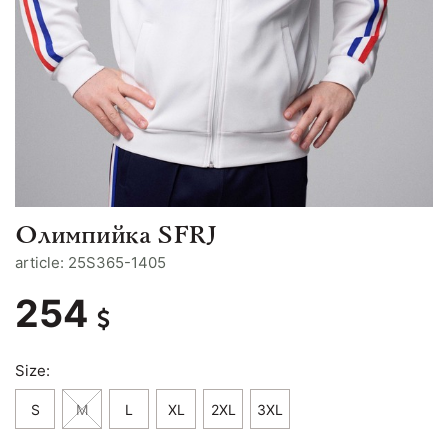
Олимпийка SFRJ
article: 25S365-1405
254
Size:
S
M
L
XL
2XL
3XL