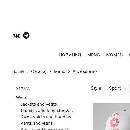
НОВИНКИ
MENS
WOMEN
Home
Catalog
Mens
Accessories
Style:
Sport
MENS
Wear
Jackets and vests
T-shirts and long sleeves
Sweatshirts and hoodies
Pants and jeans
Shorts and swim trunks