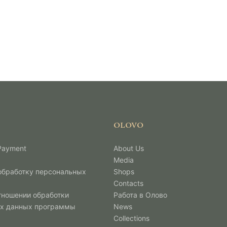
OLOVO
 Payment
About Us
Media
 обработку персональных
Shops
Contacts
тношении обработки
Работа в Олово
х данных программы
News
Collections