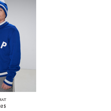
HAT
62