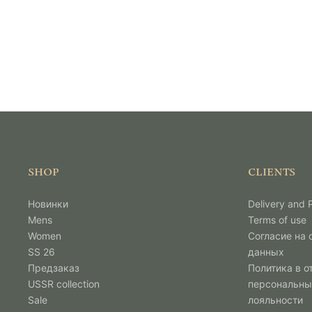
SHOP
CLIENTS
Новинки
Delivery and
Mens
Terms of use
Women
Согласие на
SS 26
данных
Предзаказ
Политика в о
USSR collection
персональны
Sale
лояльности