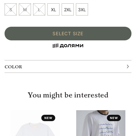
S
M
L
XL
2XL
3XL
SELECT SIZE
COLOR
You might be interested