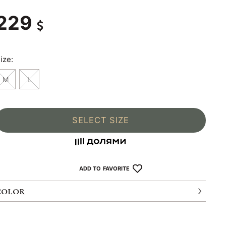
229
ize:
M
L
SELECT SIZE
ADD TO FAVORITE
COLOR