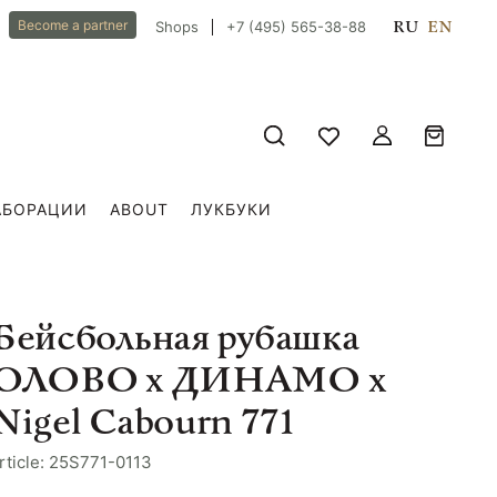
RU
EN
Become a partner
Shops
+7 (495) 565-38-88
АБОРАЦИИ
ABOUT
ЛУКБУКИ
Бейсбольная рубашка
ОЛОВО х ДИНАМО х
Nigel Cabourn 771
rticle: 25S771-0113