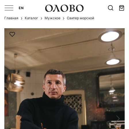
EN
Главная
Каталог
Мужcкое
Свитер морской