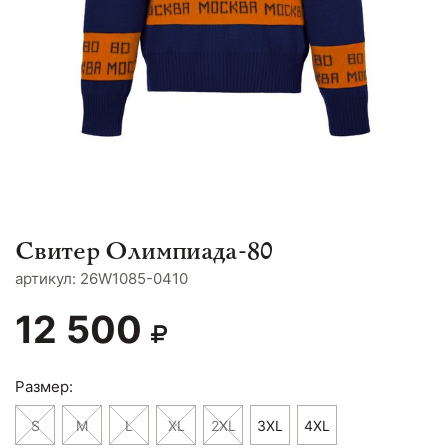
Свитер Олимпиада-80
aртикул: 26W1085-0410
12 500
Размер:
S
M
L
XL
2XL
3XL
4XL