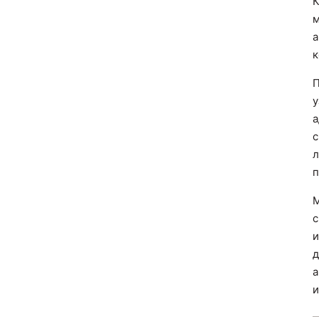
К
м
а
к
П
у
а
с
л
п
М
с
и
д
а
и