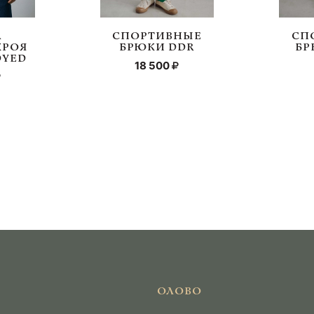
А
СПОРТИВНЫЕ
СП
КРОЯ
БРЮКИ DDR
БР
DYED
18 500
ОЛОВО