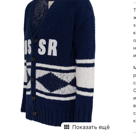
Т
ж
х
к
о
н
и
М
р
с
О
и
в
с
к
Показать ещё