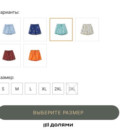
арианты:
азмер:
S
M
L
XL
2XL
3XL
ВЫБЕРИТЕ РАЗМЕР