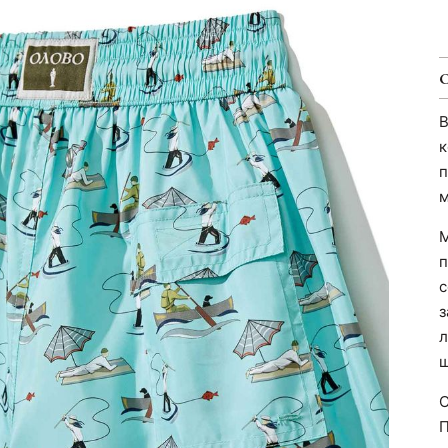
В
к
п
м
М
п
с
з
л
ш
С
П