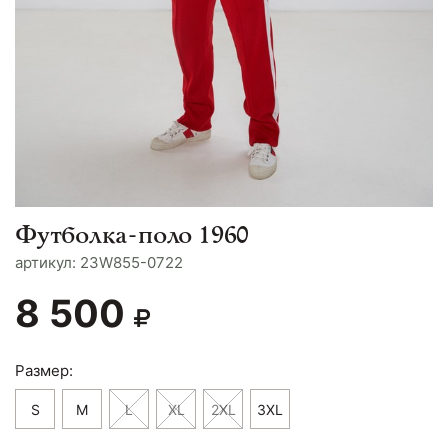
Футболка-поло 1960
aртикул: 23W855-0722
8 500
Размер:
S
M
L
XL
2XL
3XL