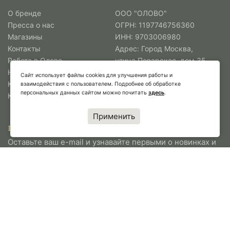
О бренде
ООО "ОЛОВО"
Пресса о нас
ОГРН: 1197746756360
Магазины
ИНН: 9703006980
Контакты
Адрес: Город Москва,
Работа в Олово
улица Поварская, дом 35
Новости
Тел.:
+7 (495) 565-38-88
Сайт использует файлы cookies для улучшения работы и
Коллекции
Перейти
взаимодействия с пользователем. Подробнее об обработке
персональных данных сайтом можно почитать
здесь
.
Коллаборации
Применить
ПОДПИСАТЬСЯ НА НОВОСТИ ОЛОВО
Оставьте ваш e-mail и узнавайте первыми о новинках и
спецпредложениях