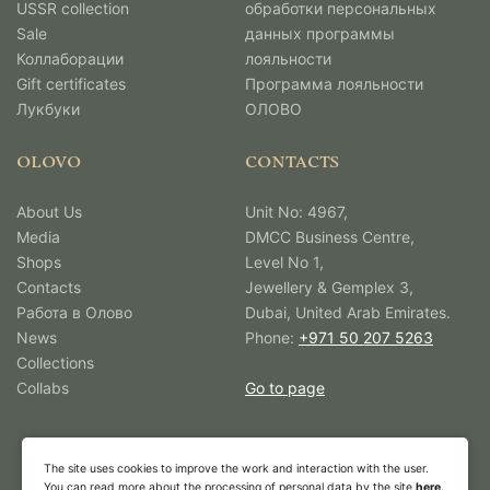
USSR collection
обработки персональных
Sale
данных программы
Коллаборации
лояльности
Gift certificates
Программа лояльности
Лукбуки
ОЛОВО
OLOVO
CONTACTS
About Us
Unit No: 4967,
Media
DMCC Business Centre,
Shops
Level No 1,
Contacts
Jewellery & Gemplex 3,
Работа в Олово
Dubai, United Arab Emirates.
News
Phone:
+971 50 207 5263
Collections
Collabs
Go to page
The site uses cookies to improve the work and interaction with the user.
You can read more about the processing of personal data by the site
here
.