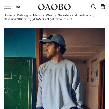
RU
Home
Catalog
Mens
Wear
Sweaters and cardigans
Свитшот ОЛОВО х ДИНАМО х Nigel Cabourn 769