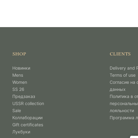
SHOP
CLIENTS
Новинки
Delivery and
Mens
Terms of use
Women
Согласие на
SS 26
данных
Предзаказ
Политика в о
USSR collection
персональны
Sale
лояльности
Коллаборации
Программа 
Gift certificates
Лукбуки