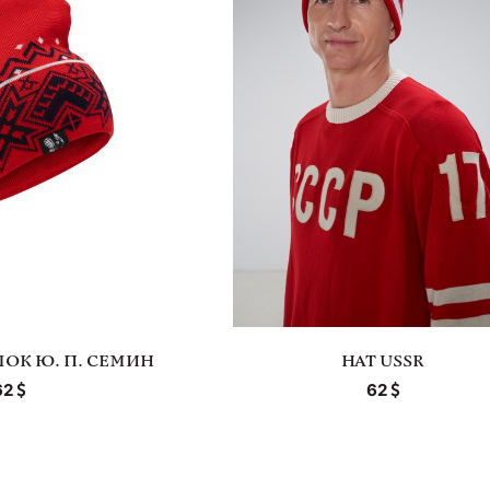
ОК Ю. П. СЕМИН
HAT USSR
62
62