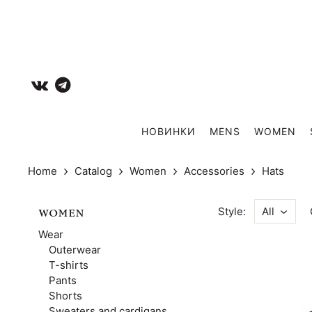
НОВИНКИ
MENS
WOMEN
Home
Catalog
Women
Accessories
Hats
Style:
All
WOMEN
Wear
Outerwear
T-shirts
Pants
Shorts
Sweaters and cardigans