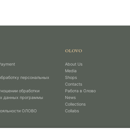
OLOVO
 Payment
About Us
Media
 обработку персональных
Shops
Contacts
тношении обработки
Работа в Олово
х данных программы
News
Collections
лояльности ОЛОВО
Collabs