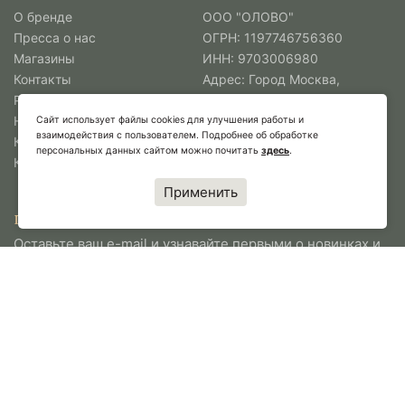
О бренде
ООО "ОЛОВО"
Пресса о нас
ОГРН: 1197746756360
Магазины
ИНН: 9703006980
Контакты
Адрес: Город Москва,
Работа в Олово
улица Поварская, дом 35
Новости
Тел.:
+7 (495) 565-38-88
Сайт использует файлы cookies для улучшения работы и
взаимодействия с пользователем. Подробнее об обработке
Коллекции
Перейти
персональных данных сайтом можно почитать
здесь
.
Коллаборации
Применить
ПОДПИСАТЬСЯ НА НОВОСТИ ОЛОВО
Оставьте ваш e-mail и узнавайте первыми о новинках и
спецпредложениях