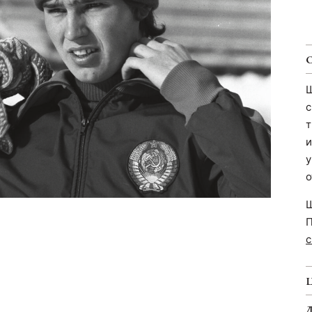
Ш
с
т
и
у
о
Ш
П
с