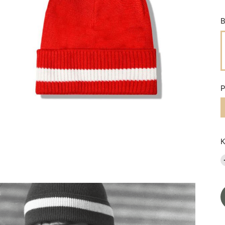
В
Р
К