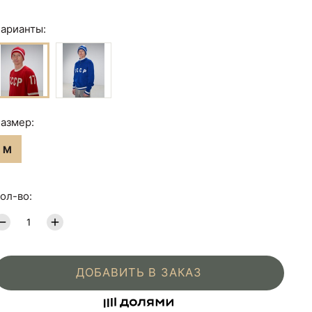
арианты:
азмер:
M
ол-во:
ДОБАВИТЬ В ЗАКАЗ