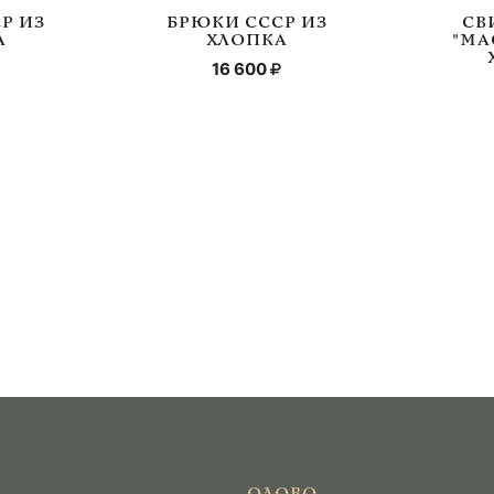
Р ИЗ
БРЮКИ СССР ИЗ
СВ
А
ХЛОПКА
"МА
16 600
ОЛОВО