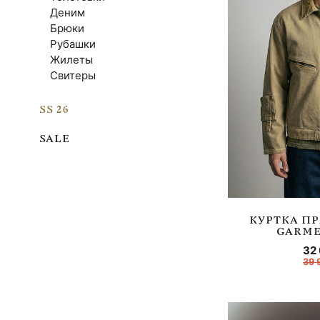
Деним
Брюки
Рубашки
Жилеты
Свитеры
SS 26
SALE
КУРТКА П
GARME
32
39 